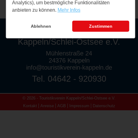
Analytics), um bestmögliche Funktionalitäten
anbieten zu können.
Mehr Infos
Ablehnen
Zustimmen
Touristikverein
Kappeln/Schlei-Ostsee e.V.
Mühlenstraße 24
24376 Kappeln
info@touristikverein-kappeln.de
Tel. 04642 - 920930
© 2026 - Touristikverein Kappeln/Schlei-Ostsee e.V.
Kontakt
Anreise
AGB
Impressum
Datenschutz