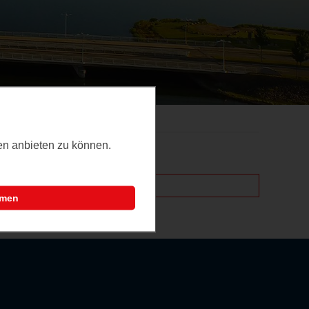
ten anbieten zu können.
t.
mmen