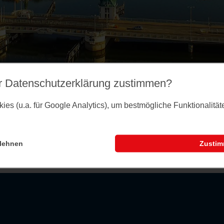
r Datenschutz­erklärung zustimmen?
es (u.a. für Google Analytics), um bestmögliche Funktionalitä
Möglicherweise wurde sie abgesagt bzw. gelösch
lehnen
Zusti