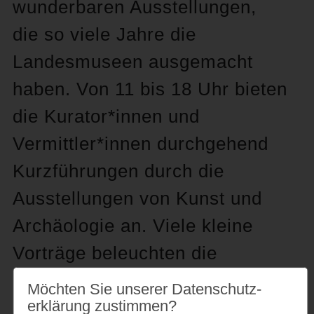
wunderbaren Ausstellungen,
die so viele Jahre die
Landesmuseen ausgemacht
haben. Von 11 bis 18 Uhr bieten
die Kurator*innen und
Vermittler*innen durchgehend
Kurzführungen durch die
Ausstellungen von Kunst und
Archäologie an. Viele kleine
Vorträge beleuchten die
Geschichte des Hauses und die
Möchten Sie unserer Datenschutz­
Zukunftspläne des MUT-
erklärung zustimmen?