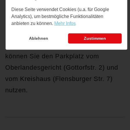
Projekts.
Diese Seite verwendet Cookies (u.a. für Google
Analytics), um bestmögliche Funktionalitäten
anbieten zu können.
Mehr Infos
Neben dem großen Parkplatz auf der
Ablehnen
Zustimmen
Museumsinsel direkt vorm Schloss
können Sie den Parkplatz vom
Oberlandesgericht (Gottorfstr. 2) und
vom Kreishaus (Flensburger Str. 7)
nutzen.