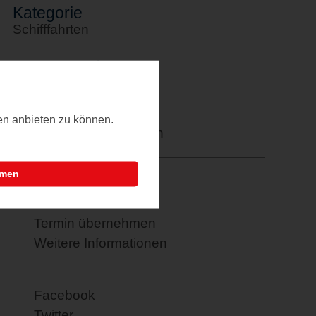
Kategorie
Schifffahrten
Letztes Update
09.10.2025
ten anbieten zu können.
Merkzettel: speichern
mmen
PDF drucken
E-Mail verschicken
Termin übernehmen
Weitere Informationen
Facebook
Twitter