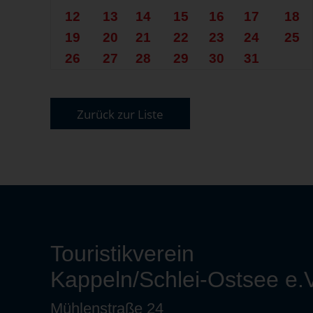
12
13
14
15
16
17
18
19
20
21
22
23
24
25
26
27
28
29
30
31
Zurück zur Liste
Touristikverein
Kappeln/Schlei-Ostsee e.V
Mühlenstraße 24