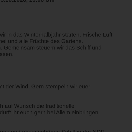
ir in das Winterhalbjahr starten. Frische Luft
l und alle Früchte des Gartens.
ch. Gemeinsam steuern wir das Schiff und
essen.
mt der Wind. Gern stempeln wir euer
h auf Wunsch die traditionelle
rft ihr euch gern bei Allem einbringen.
 uns und unser schönes Schiff in der NDR