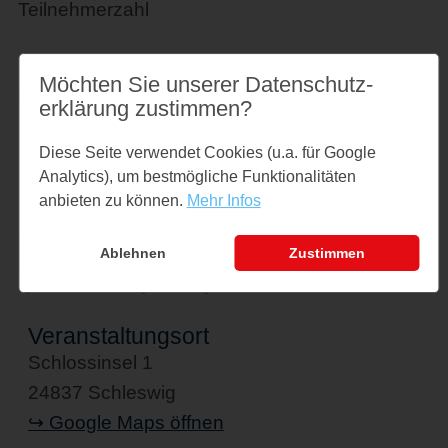
Teilnehmerzahl
Preise
Möchten Sie unserer Datenschutz­
€ 4,- zzgl. Eintritt
erklärung zustimmen?
Links
Diese Seite verwendet Cookies (u.a. für Google
Analytics), um bestmögliche Funktionalitäten
schloss-gottorf.de
anbieten zu können.
Mehr Infos
Ablehnen
Zustimmen
Nydamboot © Stiftung Schleswig-Holsteinische Landesmuseen
Veranstaltungsort
Schlossinsel 1
24837 Schleswig
↪ Google Maps öffnen