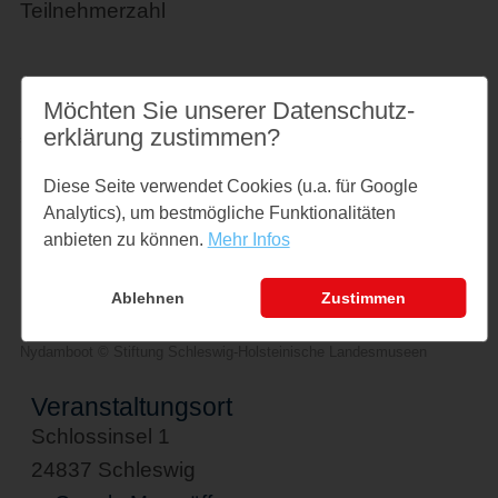
Teilnehmerzahl
Preise
Möchten Sie unserer Datenschutz­
erklärung zustimmen?
€ 4,- zzgl. Eintritt
Diese Seite verwendet Cookies (u.a. für Google
Links
Analytics), um bestmögliche Funktionalitäten
schloss-gottorf.de
anbieten zu können.
Mehr Infos
Ablehnen
Zustimmen
Nydamboot © Stiftung Schleswig-Holsteinische Landesmuseen
Veranstaltungsort
Schlossinsel 1
24837 Schleswig