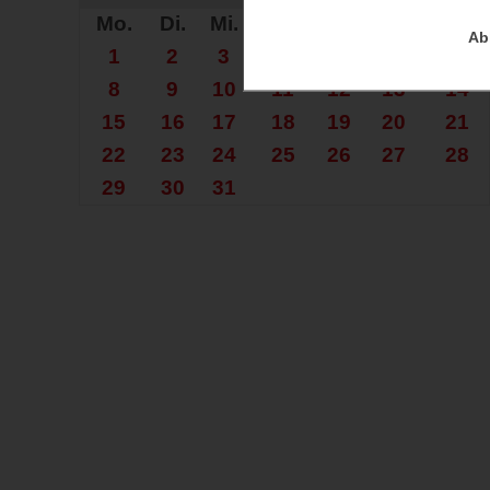
Mo.
Di.
Mi.
Do.
Fr.
Sa.
So.
Ab
1
2
3
4
5
6
7
8
9
10
11
12
13
14
15
16
17
18
19
20
21
22
23
24
25
26
27
28
29
30
31