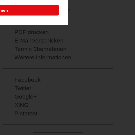
Merkzettel: speichern
mmen
PDF drucken
E-Mail verschicken
Termin übernehmen
Weitere Informationen
Facebook
Twitter
Google+
XING
Pinterest