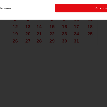
Mo.
Di.
Mi.
Do.
Fr.
Sa.
So.
lehnen
Zusti
1
2
3
4
5
6
7
8
9
10
11
12
13
14
15
16
17
18
19
20
21
22
23
24
25
26
27
28
29
30
31