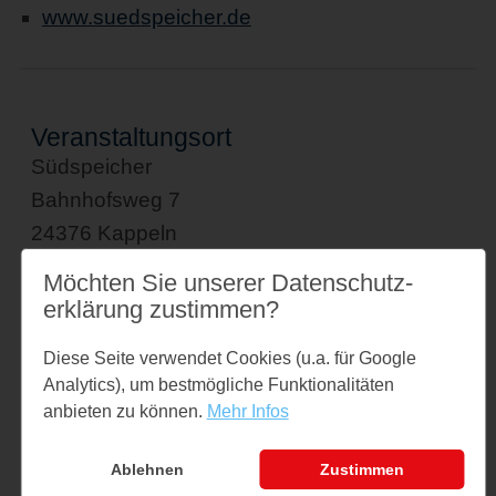
www.suedspeicher.de
Veranstaltungsort
Südspeicher
Bahnhofsweg 7
24376 Kappeln
↪ Google Maps öffnen
Möchten Sie unserer Datenschutz­
erklärung zustimmen?
Kontakt
kontakt@suedspeicher.de
Diese Seite verwendet Cookies (u.a. für Google
Tel: 04642 9999410
Analytics), um bestmögliche Funktionalitäten
anbieten zu können.
Mehr Infos
Veranstalter
Südspeicher
Ablehnen
Zustimmen