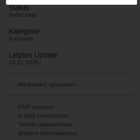
Status
findet statt
Kategorie
Konzerte
Letztes Update
26.11.2025
Merkzettel: speichern
PDF drucken
E-Mail verschicken
Termin übernehmen
Weitere Informationen