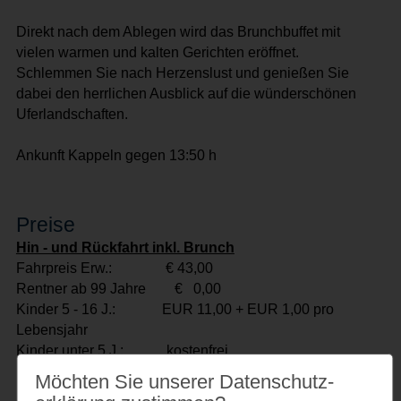
Direkt nach dem Ablegen wird das Brunchbuffet mit
vielen warmen und kalten Gerichten eröffnet.
Schlemmen Sie nach Herzenslust und genießen Sie
dabei den herrlichen Ausblick auf die wünderschönen
Uferlandschaften.
Ankunft Kappeln gegen 13:50 h
Preise
Hin - und Rückfahrt inkl. Brunch
Fahrpreis Erw.: € 43,00
Rentner ab 99 Jahre € 0,00
Kinder 5 - 16 J.: EUR 11,00 + EUR 1,00 pro
Lebensjahr
Kinder unter 5 J.: kostenfrei
Möchten Sie unserer Datenschutz­
Fahrradtransport EUR 3,00