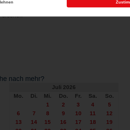
lehnen
Zusti
nen
 Personen
che nach mehr?
Juli 2026
Mo.
Di.
Mi.
Do.
Fr.
Sa.
So.
1
2
3
4
5
6
7
8
9
10
11
12
13
14
15
16
17
18
19