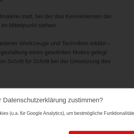
lmalerei statt, bei der das Kennenlernen der
im Mittelpunkt stehen.
edener Werkzeuge und Techniken erklärt –
sgestaltung eines gewählten Motivs gelegt
n Schritt für Schritt bei der Umsetzung des
ung, Kittel
r Datenschutz­erklärung zustimmen?
es (u.a. für Google Analytics), um bestmögliche Funktionalitä