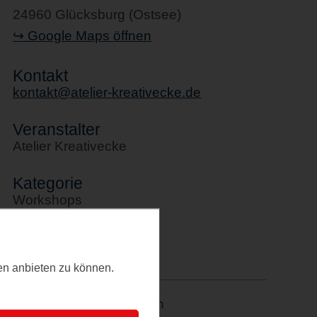
24960 Glücksburg (Ostsee)
↪ Google Maps öffnen
Kontakt
kontakt@atelier-kreativecke.de
Veranstalter
Atelier Kreativecke
Kategorie
Workshops
Letztes Update
13.01.2026
ten anbieten zu können.
Merkzettel: speichern