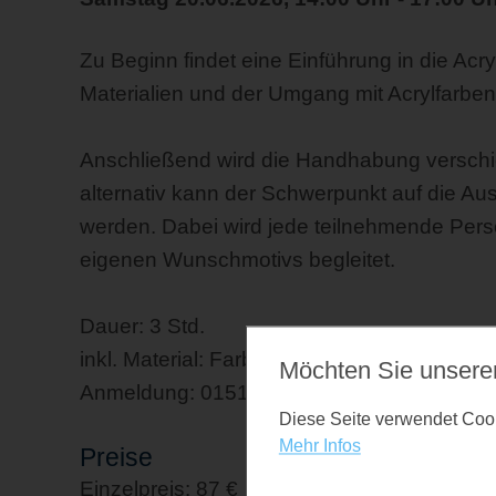
Zu Beginn findet eine Einführung in die Acry
Materialien und der Umgang mit Acrylfarben 
Anschließend wird die Handhabung verschi
alternativ kann der Schwerpunkt auf die Au
werden. Dabei wird jede teilnehmende Perso
eigenen Wunschmotivs begleitet.
Dauer: 3 Std.
inkl. Material: Farbe, Pinsel, Malgrund, Anleit
Möchten Sie unsere
Anmeldung: 0151 222 47 183
Diese Seite verwendet Cooki
Mehr Infos
Preise
Einzelpreis: 87 €