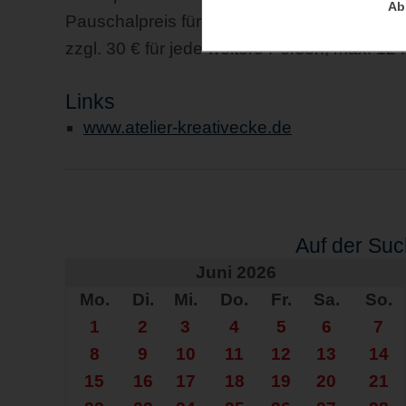
Ab
Pauschalpreis für Gruppen 342 €, 6 Perso
zzgl. 30 € für jede weitere Person, max. 12
Links
www.atelier-kreativecke.de
Auf der Su
Juni 2026
Mo.
Di.
Mi.
Do.
Fr.
Sa.
So.
1
2
3
4
5
6
7
8
9
10
11
12
13
14
15
16
17
18
19
20
21