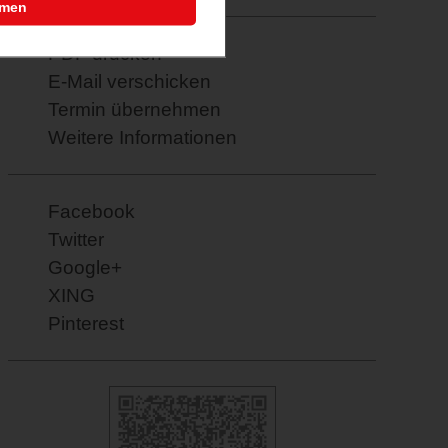
mmen
PDF drucken
E-Mail verschicken
Termin übernehmen
Weitere Informationen
Facebook
Twitter
Google+
XING
Pinterest