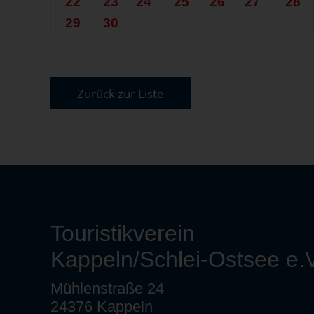
22
23
24
25
26
27
28
29
30
Zurück zur Liste
Touristikverein
Kappeln/Schlei-Ostsee e.V
Mühlenstraße 24
24376 Kappeln