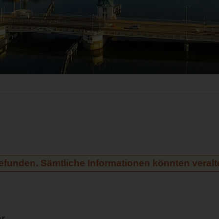
gefunden. Sämtliche Informationen könnten veralte
hr