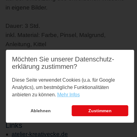
in eigene Bilder.
Dauer: 3 Std.
inkl. Material: Farbe, Pinsel, Malgrund,
Anleitung, Kittel
Möchten Sie unserer Datenschutz­
Preise
erklärung zustimmen?
Einzelpreis: 87 €
Pauschalpreis für Gruppen 342 €, 6
Diese Seite verwendet Cookies (u.a. für Google
Analytics), um bestmögliche Funktionalitäten
Personen
anbieten zu können.
Mehr Infos
zzgl. 30 € für jede weitere Person, max. 12
Personen
Ablehnen
Zustimmen
Links
atelier-kreativecke.de