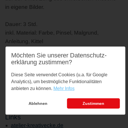
in eigene Bilder.
Dauer: 3 Std.
inkl. Material: Farbe, Pinsel, Malgrund,
Anleitung, Kittel
Möchten Sie unserer Datenschutz­
Preise
erklärung zustimmen?
Einzelpreis: 87 €
Pauschalpreis für Gruppen 342 €, 6
Diese Seite verwendet Cookies (u.a. für Google
Analytics), um bestmögliche Funktionalitäten
Personen
anbieten zu können.
Mehr Infos
zzgl. 30 € für jede weitere Person, max. 12
Personen
Ablehnen
Zustimmen
Links
atelier-kreativecke.de