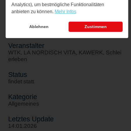
Analytics), um bestmögliche Funktionalitäten
↪ Google Maps öffnen
anbieten zu können.
Mehr Infos
Kontakt
Ablehnen
Zustimmen
info@wtk-kappeln.de
Veranstalter
WTK, LA NORDISCH VITA, KAWERK, Schlei
erleben
Status
findet statt
Kategorie
Allgemeines
Letztes Update
14.01.2026