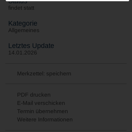
Status
findet statt
Kategorie
Allgemeines
Letztes Update
14.01.2026
Merkzettel: speichern
PDF drucken
E-Mail verschicken
Termin übernehmen
Weitere Informationen