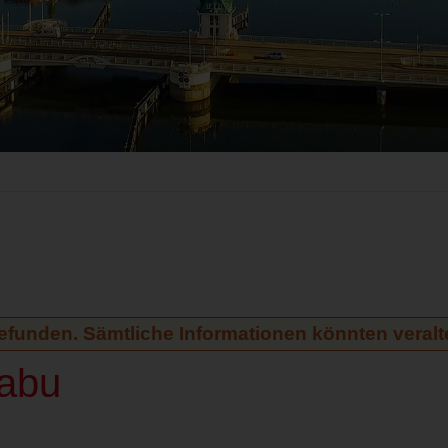
gefunden. Sämtliche Informationen könnten veralte
habu