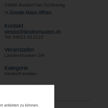
24866 Busdorf bei Schleswig
↪ Google Maps öffnen
Kontakt
service@landesmuseen.sh
Tel: 04621-813122
Veranstalter
Landesmuseen SH
Kategorie
Kinder/Familien
Letztes Update
26.01.2026
ten anbieten zu können.