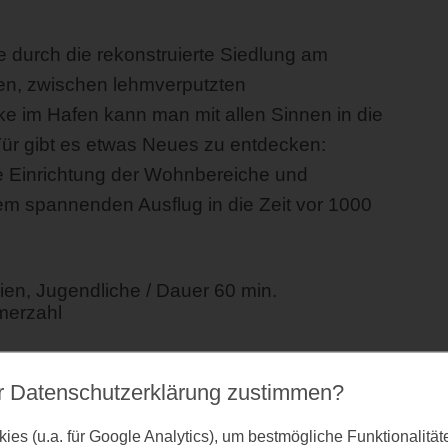
ie durch die rekonstruierte Siedlung am
n, zwischen lehmverputzten
 im Hafen kann man mit allen Sinnen in die
 Tür gibt es etwas Neues zu entdecken:
e Einrichtung der Wohnbereiche und
 spannenden Ausflug in die Zeit vor 1000
en, Jugendliche / Dauer 60 min.
merzahl
r Datenschutz­erklärung zustimmen?
nger Häuser Haithabu. Der
ddebyer Chaussee / B76. Die Veranstaltung
es (u.a. für Google Analytics), um bestmögliche Funktionalitä
 Freigelände statt. Bitte planen Sie vom