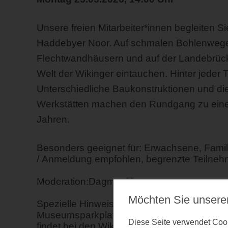
Unsere freien Mitarbeiter*innen begleiten S
Haddebyer Noor. Auf schmalen Bohlenwege
Flechtwandhäusern und auf der Landebrücke
Welt der Wikinger eintauchen. Hinter jeder
Unterschiedliche Baukonstruktionen und di
Werkstätten machen den Rundgang zu einem
Jahren.
Besonders geeignet für: Erwachsene, Famili
/ Anmeldung empfohlen, begrenzte Teilneh
Moderation:Dagmar Howe
Möchten Sie unsere
Spezielle Hinweise: Treffpunkt: Kasse Wiki
Museumsparkplatz befindet sich an der Ha
Diese Seite verwendet Cooki
findet bei den Wikinger Häusern Haithabu im