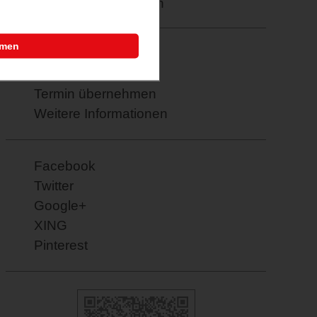
Merkzettel: speichern
mmen
PDF drucken
E-Mail verschicken
Termin übernehmen
Weitere Informationen
Facebook
Twitter
Google+
XING
Pinterest