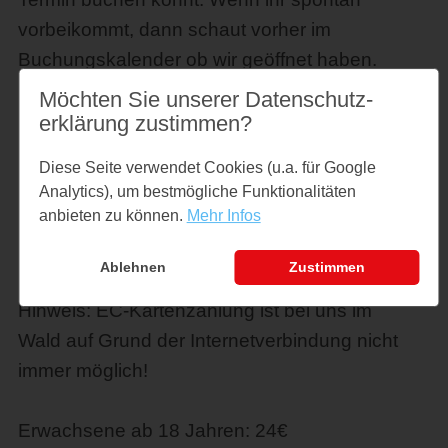
vorbeikommt, dann schaut vorher im
Buchungskalender ob wir geöffnet haben.
Einen Einlass für unangemeldete Gäste
Möchten Sie unserer Datenschutz­
können wir nicht garantieren!
erklärung zustimmen?
Diese Seite verwendet Cookies (u.a. für Google
Analytics), um bestmögliche Funktionalitäten
anbieten zu können.
Mehr Infos
Ablehnen
Zustimmen
Preise
Hinweis: EC-Kartenzahlung ist bei uns im
Wald auf Grund der Internetverbindung nicht
immer möglich!
Erwachsene ab 18 Jahren: 24€