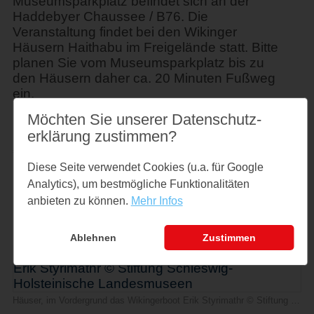
Museumsparkplatz befindet sich an der
Haddebyer Chaussee / B76. Die
Veranstaltung findet bei den Wikinger
Häusern Haithabu im Freigelände statt. Bitte
planen Sie vom Museumsparkplatz bis zu
den Häusern daher ca. 20 Minuten Fußweg
ein.
Möchten Sie unserer Datenschutz­
Preise
erklärung zustimmen?
€ 4,- zzgl. Eintritt
Diese Seite verwendet Cookies (u.a. für Google
Analytics), um bestmögliche Funktionalitäten
Links
anbieten zu können.
Mehr Infos
www.haithabu.de
Ablehnen
Zustimmen
Häuser, im Vordergrund das Wikingerboot Erik Styrimathr © Stiftung Schleswig-Holsteinische Landesmuseen