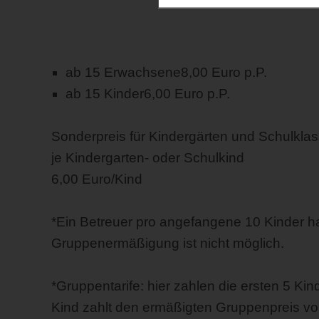
ab 15 Erwachsene
8,00 Euro p.P.
ab 15 Kinder
6,00 Euro p.P.
Sonderpreis für Kindergärten und Schulklass
je Kindergarten- oder Schulkind
6,00 Euro/Kind
*Ein Betreuer pro angefangene 10 Kinder hat 
Gruppenermäßigung ist nicht möglich.
*Gruppentarife: hier zahlen die ersten 5 Kind
Kind zahlt den ermäßigten Gruppenpreis vo