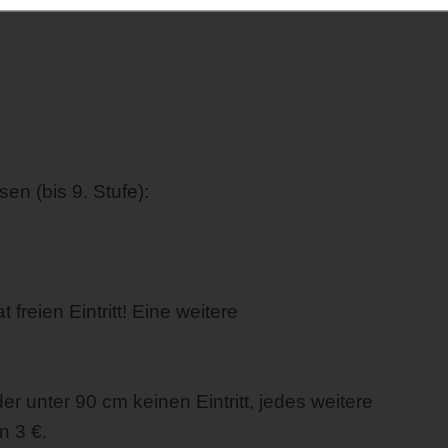
en (bis 9. Stufe):
freien Eintritt! Eine weitere
er unter 90 cm keinen Eintritt, jedes weitere
n 3 €.