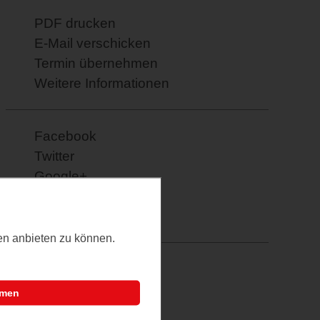
PDF drucken
E-Mail verschicken
Termin übernehmen
Weitere Informationen
Facebook
Twitter
Google+
XING
Pinterest
ten anbieten zu können.
mmen