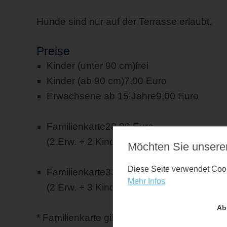
Hunde sind nur auf der Terrasse erlaubt.
Preise
Kinder (unter 90 cm)
frei
Kinder (ab 90 cm)
7,00 Euro
Erwachsene ab 15 Jahre
9,00 Euro
Familienkarte
28,00 Euro
(2 Erw. + 2 Kinder)*
Möchten Sie unsere
Diese Seite verwendet Cooki
Familienkarte
33,00 Euro
Mehr Infos
(2 Erw. + 3 Kinder)*
Ab
* Familienkarte gilt nur für eigene Kinder