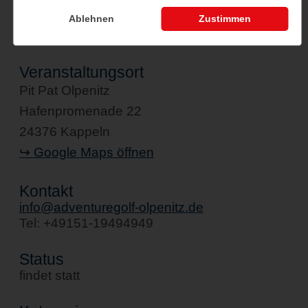
Ablehnen
Zustimmen
Veranstaltungsort
Pit Pat Olpenitz
Hafenpromenade 22
24376 Kappeln
↪ Google Maps öffnen
Kontakt
info@adventuregolf-olpenitz.de
Tel: +49151-19494949
Status
findet statt