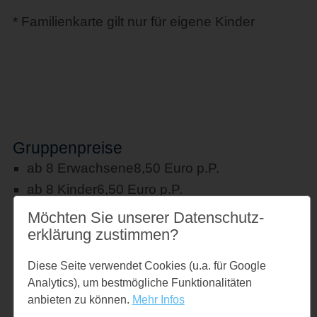
* Familienkarte gilt nur für eigene Kinder
Gruppenpreise
ab 8 Erwachsene
8,50 Euro p.P.
ab 8 Kinder
6,50 Euro p.P.
Möchten Sie unserer Datenschutz­
*Ein Betreuer pro angefangene 10 Kinder hat
erklärung zustimmen?
freien Eintritt!
Diese Seite verwendet Cookies (u.a. für Google
Analytics), um bestmögliche Funktionalitäten
Links
anbieten zu können.
Mehr Infos
www.barfusspark-schwackendorf.de