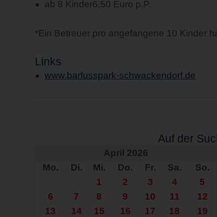
ab 8 Kinder
6,50 Euro p.P.
*Ein Betreuer pro angefangene 10 Kinder hat 
Links
www.barfusspark-schwackendorf.de
Auf der Su
April 2026
Mo.
Di.
Mi.
Do.
Fr.
Sa.
So.
1
2
3
4
5
6
7
8
9
10
11
12
13
14
15
16
17
18
19