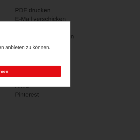
PDF drucken
E-Mail verschicken
Termin übernehmen
Weitere Informationen
ten anbieten zu können.
Facebook
Twitter
mmen
Google+
XING
Pinterest