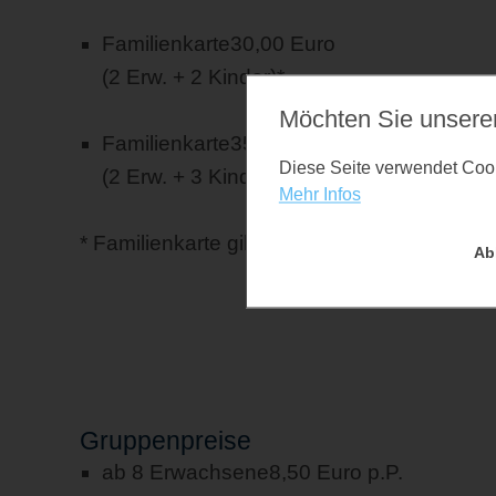
Familienkarte
30,00 Euro
(2 Erw. + 2 Kinder)*
Möchten Sie unsere
Familienkarte
35,00 Euro
Diese Seite verwendet Cooki
(2 Erw. + 3 Kinder)*
Mehr Infos
* Familienkarte gilt nur für eigene Kinder
Ab
Gruppenpreise
ab 8 Erwachsene
8,50 Euro p.P.