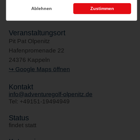
Ablehnen
Zustimmen
Veranstaltungsort
Pit Pat Olpenitz
Hafenpromenade 22
24376 Kappeln
↪ Google Maps öffnen
Kontakt
info@adventuregolf-olpenitz.de
Tel: +49151-19494949
Status
findet statt