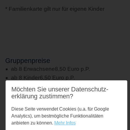
* Familienkarte gilt nur für eigene Kinder
Gruppenpreise
ab 8 Erwachsene
8,50 Euro p.P.
ab 8 Kinder
6,50 Euro p.P.
Möchten Sie unserer Datenschutz­
*Ein Betreuer pro angefangene 10 Kinder hat
erklärung zustimmen?
freien Eintritt!
Diese Seite verwendet Cookies (u.a. für Google
Analytics), um bestmögliche Funktionalitäten
Links
anbieten zu können.
Mehr Infos
www.barfusspark-schwackendorf.de