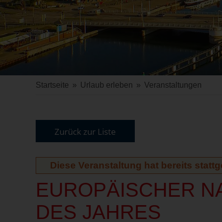
Startseite
»
Urlaub erleben
»
Veranstaltungen
Zurück zur Liste
Diese Veranstaltung hat bereits statt
EUROPÄISCHER N
DES JAHRES