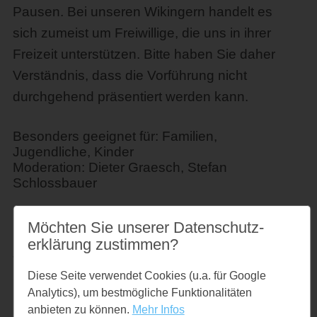
Pausen. Bei unseren Wikingern handelt es
sich zumeist um Freiwillige, die uns in ihrer
Freizeit unterstützen. Bitte haben Sie daher
Verständnis, dass die Vorführung nicht
durchgehend präsentiert werden kann.
Besonders geeignet für: Familien,
Jugendliche, Kinder
Moderation: Dieter Graesch, Stefan
Schlossbauer
Spezielle Hinweise: Der Museumsparkplatz
Möchten Sie unserer Datenschutz­
befindet sich an der Haddebyer Chaussee /
erklärung zustimmen?
B76. Die Veranstaltung findet bei den
Wikinger Häusern Haithabu im Freigelände
statt. Bitte planen Sie vom Museumsparkplatz
Diese Seite verwendet Cookies (u.a. für Google
bis zu den Häusern daher ca. 20 Minuten
Analytics), um bestmögliche Funktionalitäten
Fußweg ein.
anbieten zu können.
Mehr Infos