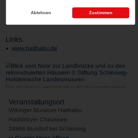
Preise
Ablehnen
Zustimmen
normaler Eintrittspreis
Links
www.haithabu.de
Blick vom Noor zur Landbrücke und zu den rekonstruierten Häusern © Stiftung Schleswig-Holsteinische Landesmuseen
Veranstaltungsort
Wikinger Museum Haithabu
Haddebyer Chaussee
24866 Busdorf bei Schleswig
↪ Google Maps öffnen