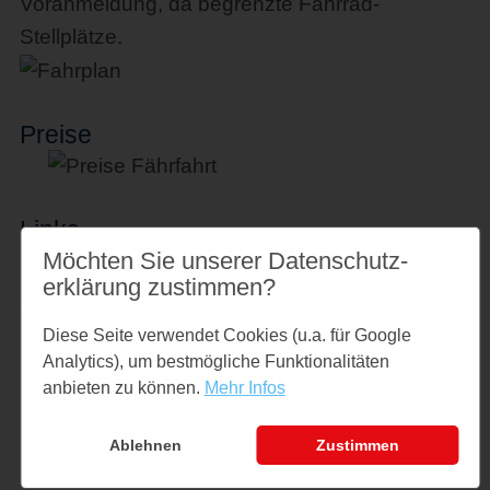
Voranmeldung, da begrenzte Fahrrad-
Stellplätze.
Preise
Links
Möchten Sie unserer Datenschutz­
www.hk-reederei.de
erklärung zustimmen?
Diese Seite verwendet Cookies (u.a. für Google
Analytics), um bestmögliche Funktionalitäten
Veranstaltungsort
anbieten zu können.
Mehr Infos
Strandweg 6
24977 Langballig
Ablehnen
Zustimmen
↪ Google Maps öffnen