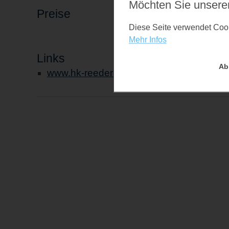
Möchten Sie unsere
Preise
Diese Seite verwendet Cooki
Mehr Infos
Links
Ab
www.hk-reederei.de