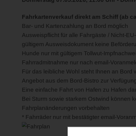
Fahrkartenverkauf direkt am Schiff (ab ca
Bar- und Kartenzahlung an Bord möglich
Ausweispflicht für alle Fahrgäste / Nicht-
gültigem Ausweisdokument keine Beförderu
Hunde nur mit gültigem Tollwut-Impfnachwe
Fahrradmitnahme nur nach email-Voranme
Für das leibliche Wohl steht Ihnen an Bord
Angebot aus dem Bord-Bistro zur Verfügun
Eine einfache Fahrt von Hafen zu Hafen dau
Bei Sturm sowie starkem Ostwind können k
Fahrplanänderungen vorbehalten
* Fahrräder nur mit bestätigter email-Voran