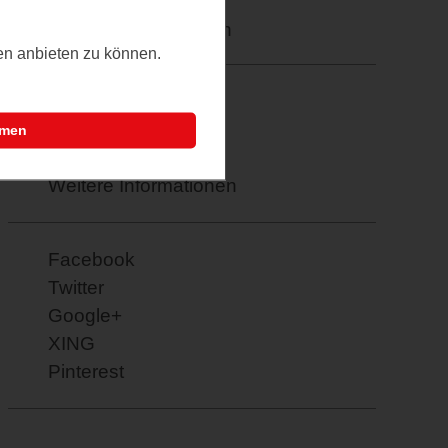
Merkzettel: speichern
ten anbieten zu können.
PDF drucken
E-Mail verschicken
mmen
Termin übernehmen
Weitere Informationen
Facebook
Twitter
Google+
XING
Pinterest