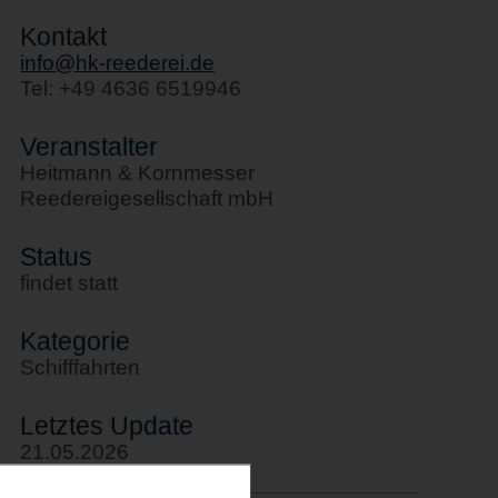
Kontakt
info@hk-reederei.de
Tel: +49 4636 6519946
Veranstalter
Heitmann & Kornmesser
Reedereigesellschaft mbH
Status
findet statt
Kategorie
Schifffahrten
Letztes Update
21.05.2026