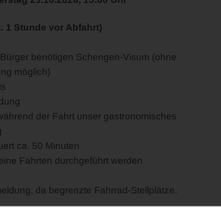
. 1 Stunde vor Abfahrt)
EU-Bürger benötigen Schengen-Visum (ohne
ng möglich)
is
ldung
 während der Fahrt unser gastronomisches
g
ert ca. 50 Minuten
eine Fahrten durchgeführt werden
meldung, da begrenzte Fahrrad-Stellplätze.