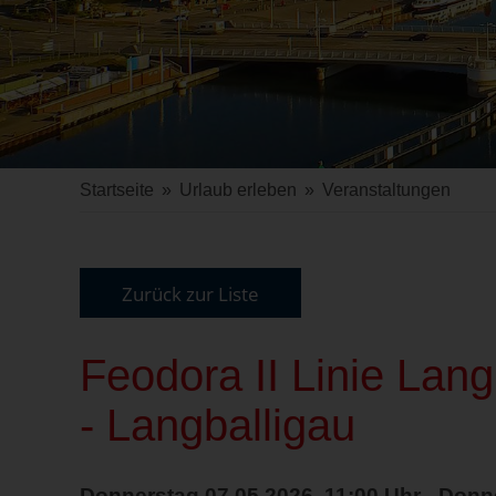
Startseite
»
Urlaub erleben
»
Veranstaltungen
Zurück zur Liste
Feodora II Linie Lan
- Langballigau
Donnerstag 07.05.2026, 11:00 Uhr - Donn