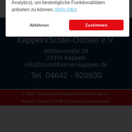
Analytics), um bestmögliche Funktionalitäten
anbieten zu können.
Mehr Infos
Ablehnen
Zustimmen
Touristikverein
Kappeln/Schlei-Ostsee e.V.
Mühlenstraße 24
24376 Kappeln
info@touristikverein-kappeln.de
Tel. 04642 - 920930
© 2026 - Touristikverein Kappeln/Schlei-Ostsee e.V.
Kontakt
Anreise
AGB
Impressum
Datenschutz