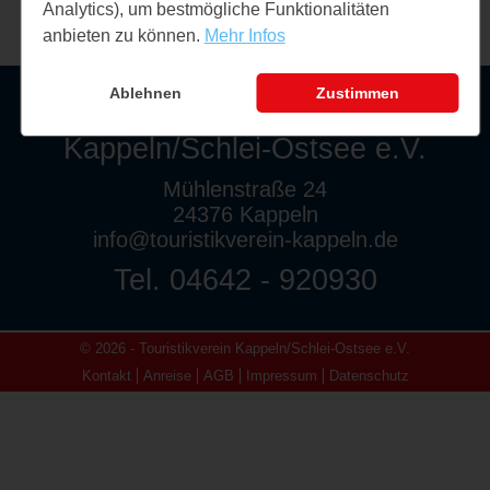
Analytics), um bestmögliche Funktionalitäten
anbieten zu können.
Mehr Infos
Ablehnen
Zustimmen
Touristikverein
Kappeln/Schlei-Ostsee e.V.
Mühlenstraße 24
24376 Kappeln
info@touristikverein-kappeln.de
Tel. 04642 - 920930
© 2026 - Touristikverein Kappeln/Schlei-Ostsee e.V.
Kontakt
Anreise
AGB
Impressum
Datenschutz