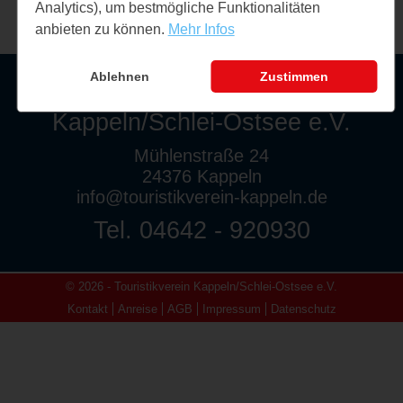
Analytics), um bestmögliche Funktionalitäten
anbieten zu können.
Mehr Infos
Ablehnen
Zustimmen
Touristikverein
Kappeln/Schlei-Ostsee e.V.
Mühlenstraße 24
24376 Kappeln
info@touristikverein-kappeln.de
Tel. 04642 - 920930
© 2026 - Touristikverein Kappeln/Schlei-Ostsee e.V.
Kontakt
Anreise
AGB
Impressum
Datenschutz