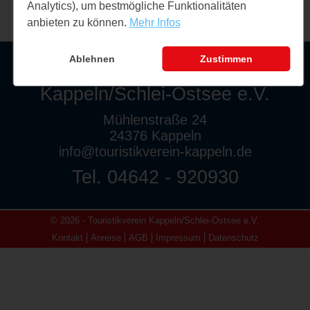
Analytics), um bestmögliche Funktionalitäten
anbieten zu können.
Mehr Infos
Ablehnen
Zustimmen
Touristikverein
Kappeln/Schlei-Ostsee e.V.
Mühlenstraße 24
24376 Kappeln
info@touristikverein-kappeln.de
Tel. 04642 - 920930
© 2026 - Touristikverein Kappeln/Schlei-Ostsee e.V.
Kontakt
Anreise
AGB
Impressum
Datenschutz