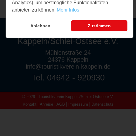
Analytics), um bestmögliche Funktionalitäten
anbieten zu können.
Mehr Infos
Ablehnen
Zustimmen
Touristikverein
Kappeln/Schlei-Ostsee e.V.
Mühlenstraße 24
24376 Kappeln
info@touristikverein-kappeln.de
Tel. 04642 - 920930
© 2026 - Touristikverein Kappeln/Schlei-Ostsee e.V.
Kontakt
Anreise
AGB
Impressum
Datenschutz