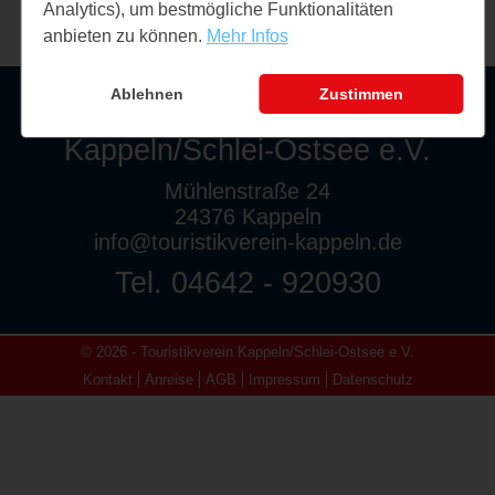
Analytics), um bestmögliche Funktionalitäten
anbieten zu können.
Mehr Infos
Ablehnen
Zustimmen
Touristikverein
Kappeln/Schlei-Ostsee e.V.
Mühlenstraße 24
24376 Kappeln
info@touristikverein-kappeln.de
Tel. 04642 - 920930
© 2026 - Touristikverein Kappeln/Schlei-Ostsee e.V.
Kontakt
Anreise
AGB
Impressum
Datenschutz