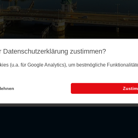
r Datenschutz­erklärung zustimmen?
es (u.a. für Google Analytics), um bestmögliche Funktionalitä
lehnen
Zusti