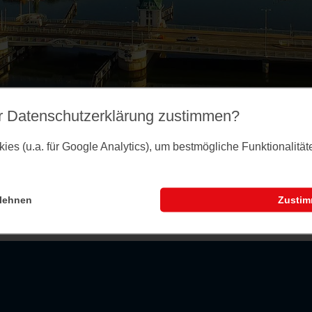
r Datenschutz­erklärung zustimmen?
es (u.a. für Google Analytics), um bestmögliche Funktionalitä
lehnen
Zusti