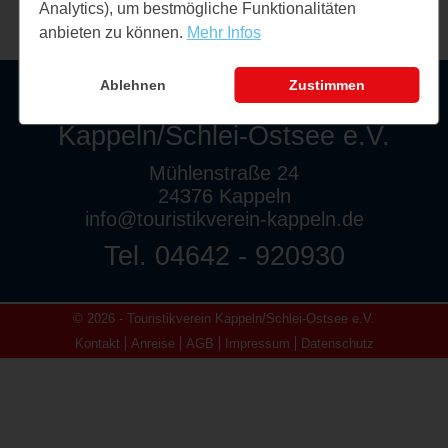
Analytics), um bestmögliche Funktionalitäten
anbieten zu können.
Mehr Infos
Ablehnen
Zustimmen
Touristikverein
Kappeln/Schlei-Ostsee e.V.
Mühlenstraße 24
24376 Kappeln
info@touristikverein-kappeln.de
Tel. 04642 - 920930
© 2026 - Touristikverein Kappeln/Schlei-Ostsee e.V.
Kontakt
Anreise
AGB
Impressum
Datenschutz