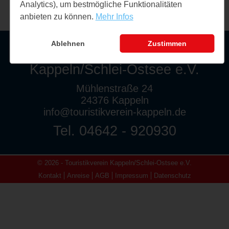
Analytics), um bestmögliche Funktionalitäten
anbieten zu können.
Mehr Infos
Ablehnen
Zustimmen
Touristikverein
Kappeln/Schlei-Ostsee e.V.
Mühlenstraße 24
24376 Kappeln
info@touristikverein-kappeln.de
Tel. 04642 - 920930
© 2026 - Touristikverein Kappeln/Schlei-Ostsee e.V.
Kontakt
Anreise
AGB
Impressum
Datenschutz