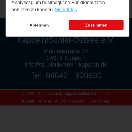
Analytics), um bestmögliche Funktionalitäten
anbieten zu können.
Mehr Infos
Ablehnen
Zustimmen
Touristikverein
Kappeln/Schlei-Ostsee e.V.
Mühlenstraße 24
24376 Kappeln
info@touristikverein-kappeln.de
Tel. 04642 - 920930
© 2026 - Touristikverein Kappeln/Schlei-Ostsee e.V.
Kontakt
Anreise
AGB
Impressum
Datenschutz