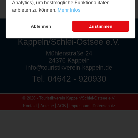
Analytics), um bestmögliche Funktionalitäten
anbieten zu können.
Mehr Infos
Ablehnen
Zustimmen
Touristikverein
Kappeln/Schlei-Ostsee e.V.
Mühlenstraße 24
24376 Kappeln
info@touristikverein-kappeln.de
Tel. 04642 - 920930
© 2026 - Touristikverein Kappeln/Schlei-Ostsee e.V.
Kontakt
Anreise
AGB
Impressum
Datenschutz