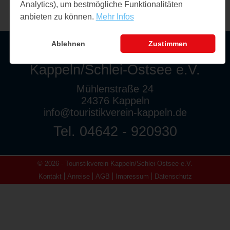
Analytics), um bestmögliche Funktionalitäten
anbieten zu können.
Mehr Infos
Ablehnen
Zustimmen
Touristikverein
Kappeln/Schlei-Ostsee e.V.
Mühlenstraße 24
24376 Kappeln
info@touristikverein-kappeln.de
Tel. 04642 - 920930
© 2026 - Touristikverein Kappeln/Schlei-Ostsee e.V.
Kontakt
Anreise
AGB
Impressum
Datenschutz