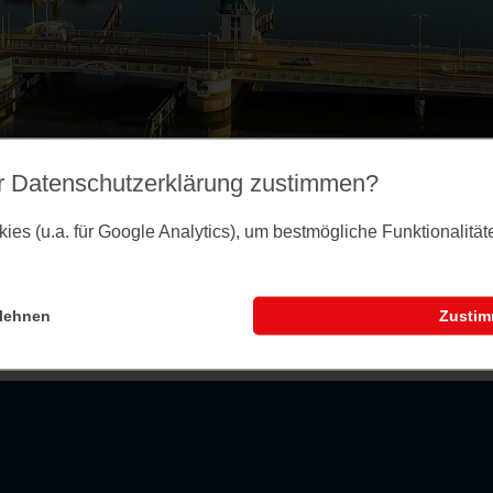
r Datenschutz­erklärung zustimmen?
es (u.a. für Google Analytics), um bestmögliche Funktionalitä
lehnen
Zusti