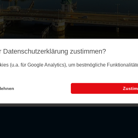
r Datenschutz­erklärung zustimmen?
es (u.a. für Google Analytics), um bestmögliche Funktionalitä
lehnen
Zusti