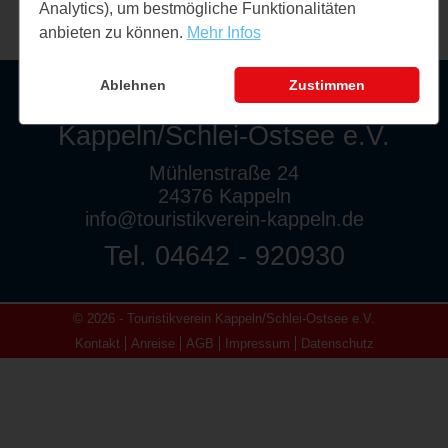
Analytics), um bestmögliche Funktionalitäten
anbieten zu können.
Mehr Infos
Ablehnen
Zustimmen
Touristikverein
Kappeln/Schlei-Ostsee e.V.
Mühlenstraße 24
24376 Kappeln
info@touristikverein-kappeln.de
Tel. 04642 - 920930
© 2026 - Touristikverein Kappeln/Schlei-Ostsee e.V.
Kontakt
Anreise
AGB
Impressum
Datenschutz