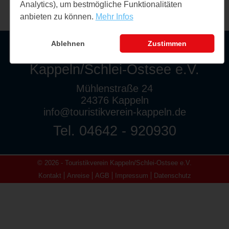
Analytics), um bestmögliche Funktionalitäten
anbieten zu können.
Mehr Infos
Ablehnen
Zustimmen
Touristikverein
Kappeln/Schlei-Ostsee e.V.
Mühlenstraße 24
24376 Kappeln
info@touristikverein-kappeln.de
Tel. 04642 - 920930
© 2026 - Touristikverein Kappeln/Schlei-Ostsee e.V.
Kontakt
Anreise
AGB
Impressum
Datenschutz