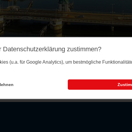
r Datenschutz­erklärung zustimmen?
es (u.a. für Google Analytics), um bestmögliche Funktionalitä
lehnen
Zusti