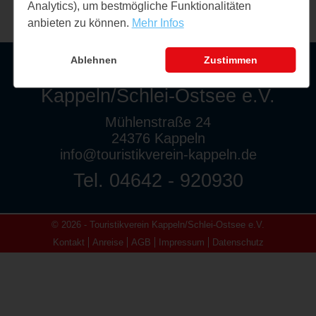
Analytics), um bestmögliche Funktionalitäten
anbieten zu können.
Mehr Infos
Ablehnen
Zustimmen
Touristikverein
Kappeln/Schlei-Ostsee e.V.
Mühlenstraße 24
24376 Kappeln
info@touristikverein-kappeln.de
Tel. 04642 - 920930
© 2026 - Touristikverein Kappeln/Schlei-Ostsee e.V.
Kontakt
Anreise
AGB
Impressum
Datenschutz