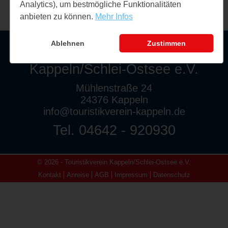
Analytics), um bestmögliche Funktionalitäten
anbieten zu können.
Mehr Infos
Ablehnen
Zustimmen
Touristikverein
Kappeln/Schlei-Ostsee e.V.
Mühlenstraße 24
24376 Kappeln
info@touristikverein-kappeln.de
Tel. 04642 - 920930
© 2026 - Touristikverein Kappeln/Schlei-Ostsee e.V.
Kontakt
Anreise
AGB
Impressum
Datenschutz