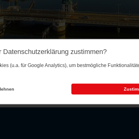
r Datenschutz­erklärung zustimmen?
es (u.a. für Google Analytics), um bestmögliche Funktionalitä
lehnen
Zusti