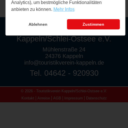
Analytics), um bestmögliche Funktionalitäten
anbieten zu können.
Mehr Infos
Ablehnen
Zustimmen
Touristikverein
Kappeln/Schlei-Ostsee e.V.
Mühlenstraße 24
24376 Kappeln
info@touristikverein-kappeln.de
Tel. 04642 - 920930
© 2026 - Touristikverein Kappeln/Schlei-Ostsee e.V.
Kontakt
Anreise
AGB
Impressum
Datenschutz