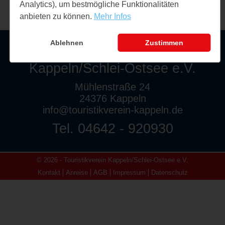
Analytics), um bestmögliche Funktionalitäten
anbieten zu können.
Mehr Infos
Ablehnen
Zustimmen
Touristikverein
Kappeln/Schlei-Ostsee e.V.
Mühlenstraße 24
24376 Kappeln
info@touristikverein-kappeln.de
Tel. 04642 - 920930
© 2026 - Touristikverein Kappeln/Schlei-Ostsee e.V.
Kontakt
Anreise
AGB
Impressum
Datenschutz