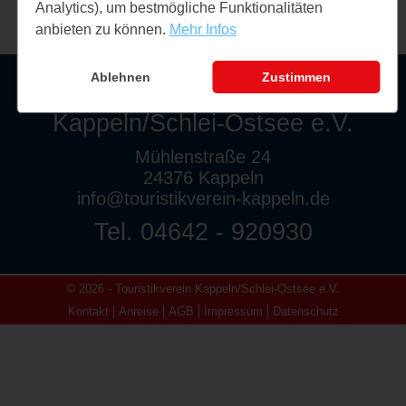
Analytics), um bestmögliche Funktionalitäten
anbieten zu können.
Mehr Infos
Ablehnen
Zustimmen
Touristikverein
Kappeln/Schlei-Ostsee e.V.
Mühlenstraße 24
24376 Kappeln
info@touristikverein-kappeln.de
Tel. 04642 - 920930
© 2026 - Touristikverein Kappeln/Schlei-Ostsee e.V.
Kontakt
Anreise
AGB
Impressum
Datenschutz