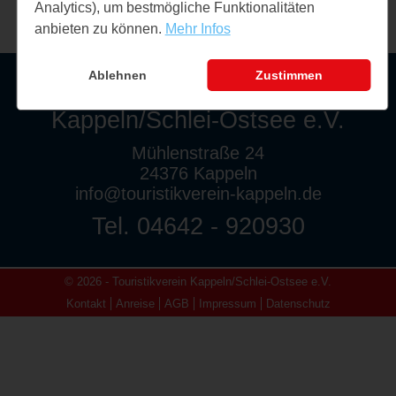
Analytics), um bestmögliche Funktionalitäten
anbieten zu können.
Mehr Infos
Ablehnen
Zustimmen
Touristikverein
Kappeln/Schlei-Ostsee e.V.
Mühlenstraße 24
24376 Kappeln
info@touristikverein-kappeln.de
Tel. 04642 - 920930
© 2026 - Touristikverein Kappeln/Schlei-Ostsee e.V.
Kontakt
Anreise
AGB
Impressum
Datenschutz